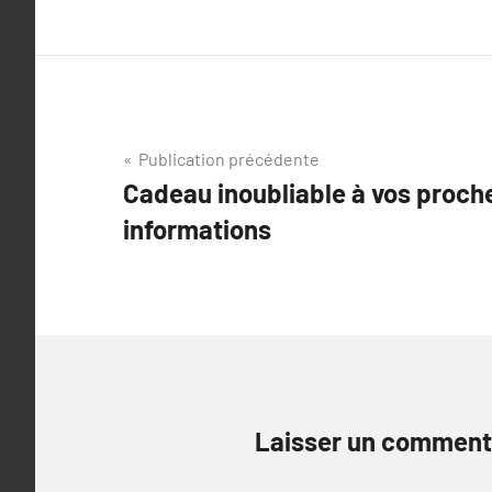
Navigation
Publication précédente
Cadeau inoubliable à vos proch
de
informations
l’article
Laisser un comment