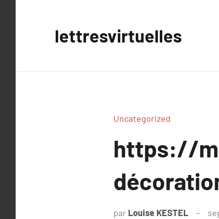
Aller
au
lettresvirtuelles
contenu
Uncategorized
https://mo
décoratio
par
Louise KESTEL
se