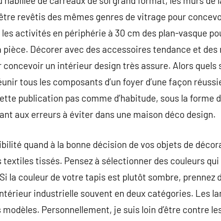
au habillée de carreaux de sol grand format, les murs de
 être revêtis des mêmes genres de vitrage pour concevo
z les activités en périphérie à 30 cm des plan-vasque po
il la pièce. Décorer avec des accessoires tendance et de
 concevoir un intérieur design très assure. Alors quels 
éunir tous les composants d’un foyer d’une façon réussie
ette publication pas comme d’habitude, sous la forme d
ant aux erreurs à éviter dans une maison déco design.
ibilité quand à la bonne décision de vos objets de décora
s textiles tissés. Pensez à sélectionner des couleurs q
 Si la couleur de votre tapis est plutôt sombre, prennez 
intérieur industrielle souvent en deux catégories. Les l
 modèles. Personnellement, je suis loin d’être contre le