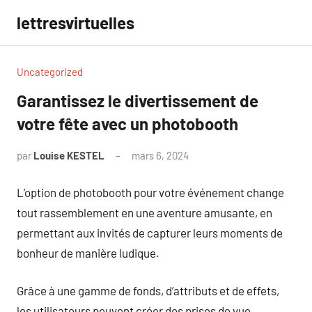
Aller
lettresvirtuelles
au
contenu
Uncategorized
Garantissez le divertissement de
votre fête avec un photobooth
par
Louise KESTEL
mars 6, 2024
Aucun
commentaire
L’option de photobooth pour votre événement change
tout rassemblement en une aventure amusante, en
permettant aux invités de capturer leurs moments de
bonheur de manière ludique.
Grâce à une gamme de fonds, d’attributs et de effets,
les utilisateurs peuvent créer des prises de vue