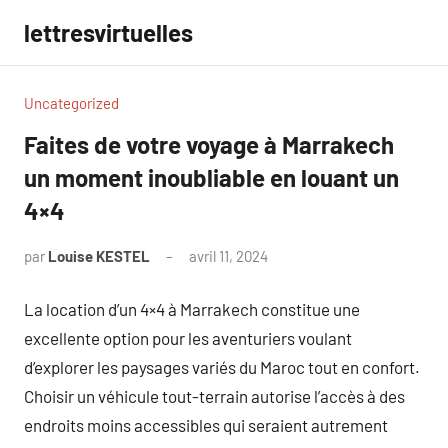
Aller
lettresvirtuelles
au
contenu
Uncategorized
Faites de votre voyage à Marrakech
un moment inoubliable en louant un
4×4
par
Louise KESTEL
avril 11, 2024
Aucun
commentaire
La location d’un 4×4 à Marrakech constitue une
excellente option pour les aventuriers voulant
d’explorer les paysages variés du Maroc tout en confort.
Choisir un véhicule tout-terrain autorise l’accès à des
endroits moins accessibles qui seraient autrement