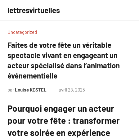
Aller
lettresvirtuelles
au
contenu
Uncategorized
Faites de votre fête un véritable
spectacle vivant en engageant un
acteur spécialisé dans l’animation
événementielle
par
Louise KESTEL
avril 28, 2025
Aucun
commentaire
Pourquoi engager un acteur
pour votre fête : transformer
votre soirée en expérience