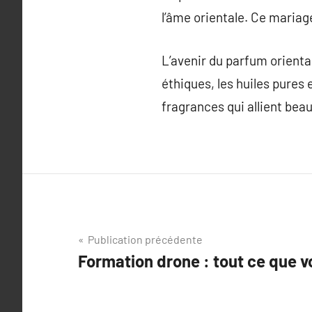
l’âme orientale. Ce mariag
L’avenir du parfum oriental
éthiques, les huiles pures 
fragrances qui allient beaut
Navigation
Publication précédente
Formation drone : tout ce que v
de
l’article