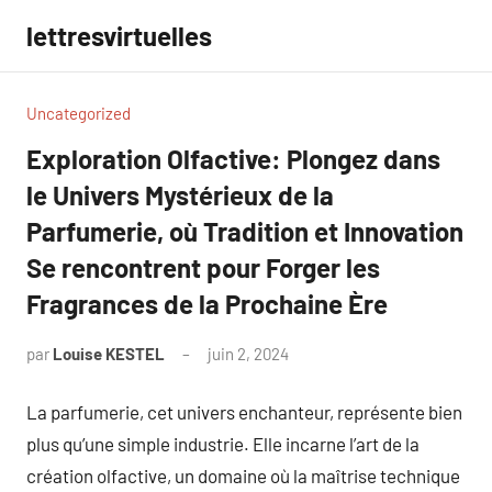
Aller
lettresvirtuelles
au
contenu
Uncategorized
Exploration Olfactive: Plongez dans
le Univers Mystérieux de la
Parfumerie, où Tradition et Innovation
Se rencontrent pour Forger les
Fragrances de la Prochaine Ère
par
Louise KESTEL
juin 2, 2024
Aucun
commentaire
La parfumerie, cet univers enchanteur, représente bien
plus qu’une simple industrie. Elle incarne l’art de la
création olfactive, un domaine où la maîtrise technique