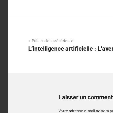
Navigation
Publication précédente
L’intelligence artificielle : L’av
de
l’article
Laisser un comment
Votre adresse e-mail ne sera p