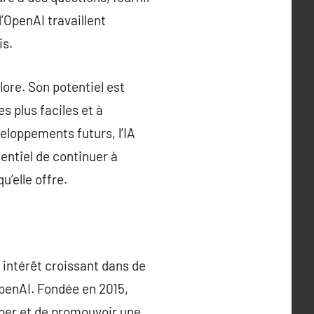
’OpenAI travaillent
is.
lore. Son potentiel est
 plus faciles et à
veloppements futurs, l’IA
sentiel de continuer à
u’elle offre.
n intérêt croissant dans de
penAI. Fondée en 2015,
pper et de promouvoir une