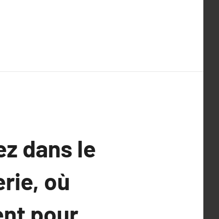
z dans le
rie, où
ent pour