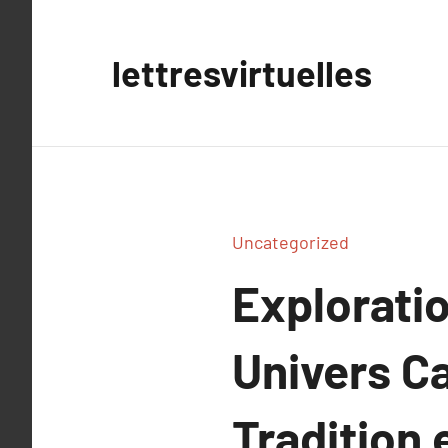
Aller
au
lettresvirtuelles
contenu
Uncategorized
Explorati
Univers Ca
Tradition 