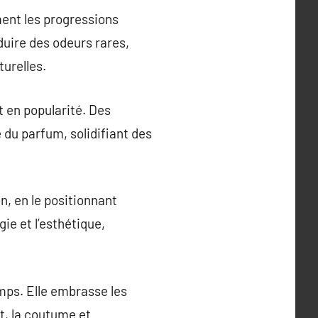
ment les progressions
duire des odeurs rares,
urelles.
t en popularité. Des
du parfum, solidifiant des
, en le positionnant
ie et l’esthétique,
mps. Elle embrasse les
t, la coutume et