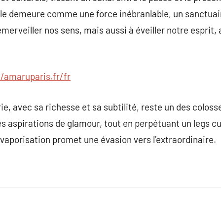
elle demeure comme une force inébranlable, un sanctuair
rveiller nos sens, mais aussi à éveiller notre esprit, a
//amaruparis.fr/fr
e, avec sa richesse et sa subtilité, reste un des coloss
es aspirations de glamour, tout en perpétuant un legs c
aporisation promet une évasion vers l’extraordinaire.