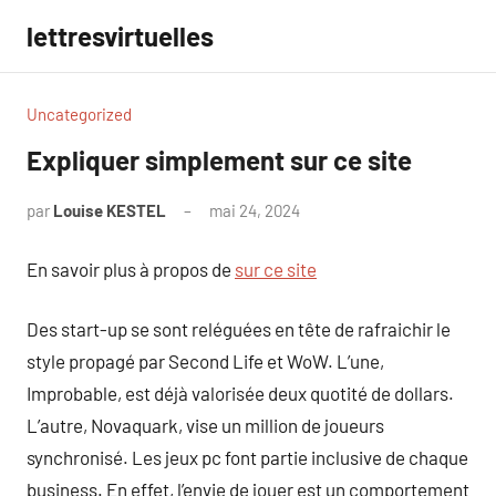
Aller
lettresvirtuelles
au
contenu
Uncategorized
Expliquer simplement sur ce site
par
Louise KESTEL
mai 24, 2024
Aucun
commentaire
En savoir plus à propos de
sur ce site
Des start-up se sont reléguées en tête de rafraichir le
style propagé par Second Life et WoW. L’une,
Improbable, est déjà valorisée deux quotité de dollars.
L’autre, Novaquark, vise un million de joueurs
synchronisé. Les jeux pc font partie inclusive de chaque
business. En effet, l’envie de jouer est un comportement