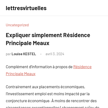
Aller
lettresvirtuelles
au
contenu
Uncategorized
Expliquer simplement Résidence
Principale Meaux
par
Louise KESTEL
avril 3, 2024
Aucun
commentaire
Complément d’information à propos de
Résidence
Principale Meaux
Contrairement aux placements économiques,
l’investissement emploi est moins impacté par la
conjoncture économique. À moins de rencontrer des
circonstances exceptionnelles ( changement caïeu de