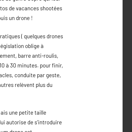
hotos de vacances shootées
puis un drone !
 pratiques ( quelques drones
législation oblige à
ement, barre anti-roulis,
0 à 30 minutes. pour finir,
tacles, conduite par geste,
autres relèvent plus du
is une petite taille
i autorise de s’introduire
imum drone est