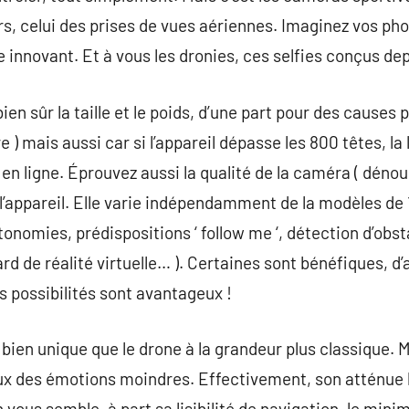
rs, celui des prises de vues aériennes. Imaginez vos p
te innovant. Et à vous les dronies, ces selfies conçus de
ien sûr la taille et le poids, d’une part pour des causes
 ) mais aussi car si l’appareil dépasse les 800 têtes, la 
en ligne. Éprouvez aussi la qualité de la caméra ( dénou
l’appareil. Elle varie indépendamment de la modèles de 1
autonomies, prédispositions ‘ follow me ‘, détection d’obs
rd de réalité virtuelle… ). Certaines sont bénéfiques, d’
es possibilités sont avantageux !
bien unique que le drone à la grandeur plus classique. Ma
ux des émotions moindres. Effectivement, son atténue lu
n vous semble. à part sa lisibilité de navigation, le min