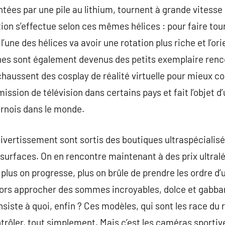
entées par une pile au lithium, tournent à grande vitesse
gation s’effectue selon ces mêmes hélices : pour faire t
 l’une des hélices va avoir une rotation plus riche et l’or
rones sont également devenus des petits exemplaire renco
chaussent des cosplay de réalité virtuelle pour mieux co
ission de télévision dans certains pays et fait l’objet
urnois dans le monde.
ivertissement sont sortis des boutiques ultraspécialis
urfaces. On en rencontre maintenant à des prix ultralé
lus on progresse, plus on brûle de prendre les ordre d’u
alors approcher des sommes incroyables, dolce et gabba
nsiste à quoi, enfin ? Ces modèles, qui sont les race d
rôler, tout simplement. Mais c’est les caméras sportiv