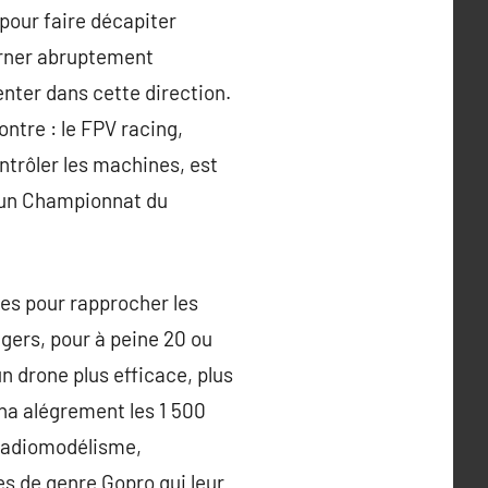
 pour faire décapiter
ourner abruptement
ienter dans cette direction.
ntre : le FPV racing,
ntrôler les machines, est
 d’un Championnat du
ées pour rapprocher les
gers, pour à peine 20 ou
n drone plus efficace, plus
na alégrement les 1 500
u radiomodélisme,
es de genre Gopro qui leur