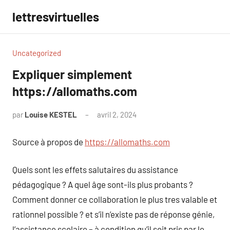
Aller
lettresvirtuelles
au
contenu
Uncategorized
Expliquer simplement
https://allomaths.com
par
Louise KESTEL
avril 2, 2024
Aucun
commentaire
Source à propos de
https://allomaths.com
Quels sont les effets salutaires du assistance
pédagogique ? A quel âge sont-ils plus probants ?
Comment donner ce collaboration le plus tres valable et
rationnel possible ? et s’il n’existe pas de réponse génie,
l’assistance scolaire – à condition qu’il soit pris par le