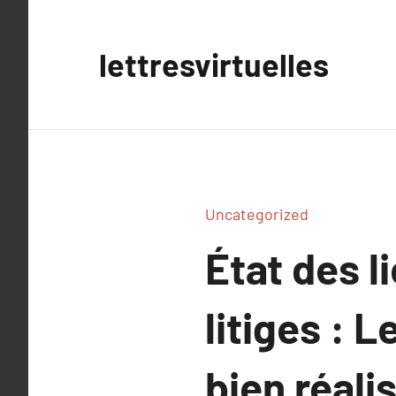
Aller
au
lettresvirtuelles
contenu
Uncategorized
État des l
litiges : 
bien réalis