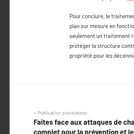
Pour conclure, le traiteme
plan sur mesure en fonctio
seulement un traitement r
protéger la structure contr
propriété pour les décenni
Navigation
Publication précédente
Faites face aux attaques de ch
de
complet pour la prévention et l