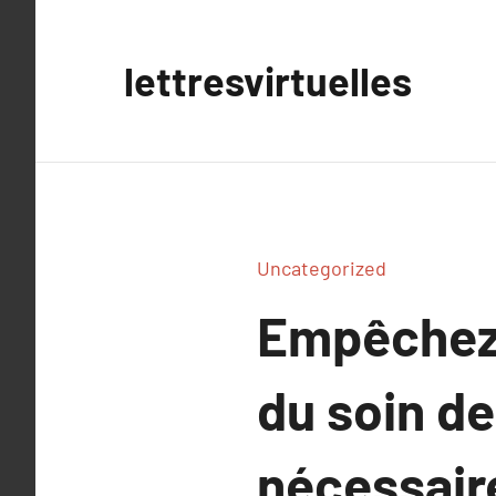
Aller
au
lettresvirtuelles
contenu
Uncategorized
Empêchez 
du soin d
nécessair