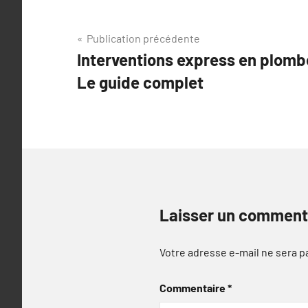
Navigation
Publication précédente
Interventions express en plombe
de
Le guide complet
l’article
Laisser un comment
Votre adresse e-mail ne sera p
Commentaire
*