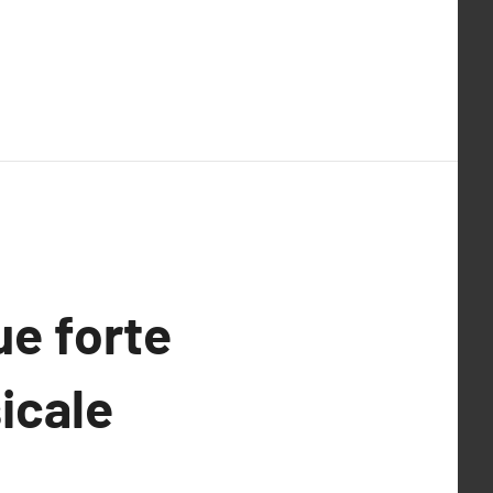
e forte
sicale