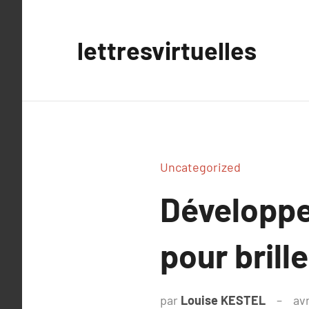
Aller
au
lettresvirtuelles
contenu
Uncategorized
Développe
pour brill
par
Louise KESTEL
avr