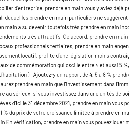
mobilier d’entreprise, prendre en main vous y aviez déjà
l, duquel les prendre en main particuliers ne suggèren
n main a su devenir toutefois très prendre en main inc
ndements très attractifs. Ce accord, prendre en main 
locaux professionnels tertiaires, prendre en main engen
issement locatif, profite d’une législation moins contra
aux de commémoration qui oscille entre 4 et aussi 5 %,
f d’habitation ) . Ajoutez-y un rapport de 4, 5 à 8 % pren
 saurez prendre en main que l’investissement dans l’immo
re au sérieux. si vous investissez dans une unités de so
èves d’ici le 31 décembre 2021, prendre en main vous po
11 % du prix de votre croissance limitée à prendre en 
n En vérification, prendre en main vous pouvez louer me