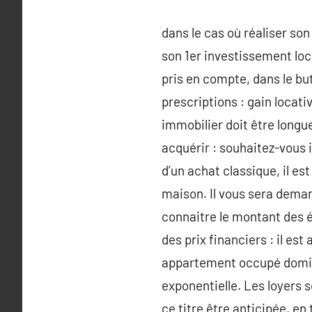
dans le cas où réaliser so
son 1er investissement loc
pris en compte, dans le bu
prescriptions : gain loca
immobilier doit être long
acquérir : souhaitez-vous 
d’un achat classique, il e
maison. Il vous sera deman
connaitre le montant des é
des prix financiers : il e
appartement occupé domicil
exponentielle. Les loyers s
ce titre être anticipée, en 