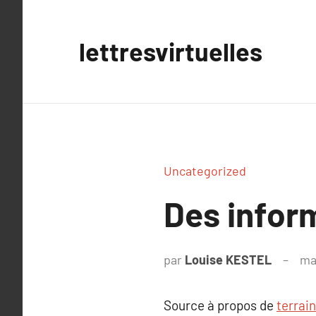
Aller
au
lettresvirtuelles
contenu
Uncategorized
Des inform
par
Louise KESTEL
ma
Source à propos de
terrai