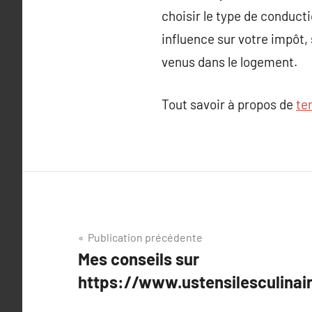
choisir le type de conduct
influence sur votre impôt,
venus dans le logement.
Tout savoir à propos de
te
Navigation
Publication précédente
Mes conseils sur
de
https://www.ustensilesculinai
l’article