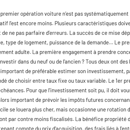
n premier opération voiture n’est pas systématiquement
atif l’est encore moins. Plusieurs caractéristiques doi
t de ne pas parfaire d’erreurs. La succès de ce mise d
tive, type de logement, puissance de la demande… Le pr
uement adulte. La première engagement à prendre conce
investir dans du neuf ou de l’ancien ? Tous deux ont de
st important de préférable estimer son investissement, 
dé de choisir entre taux fixe ou taux variable. Le 1er p
chéances. Pour que l’investissement soit pu, il doit vo
st alors important de prévoir les impôts futures concern
e se louera plus cher, mais occasionne une rotation d
ont par contre moins fiscalisés. La bénéfice propriété d
tenant compte du prix d’acquisition, des frais liés à l’ent