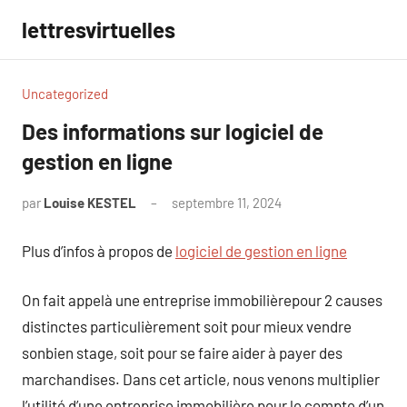
Aller
lettresvirtuelles
au
contenu
Uncategorized
Des informations sur logiciel de
gestion en ligne
par
Louise KESTEL
septembre 11, 2024
Aucun
commentaire
Plus d’infos à propos de
logiciel de gestion en ligne
On fait appelà une entreprise immobilièrepour 2 causes
distinctes particulièrement soit pour mieux vendre
sonbien stage, soit pour se faire aider à payer des
marchandises. Dans cet article, nous venons multiplier
l’utilité d’une entreprise immobilière pour le compte d’un