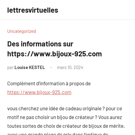
Aller
lettresvirtuelles
au
contenu
Uncategorized
Des informations sur
https://www.bijoux-925.com
par
Louise KESTEL
mars 10, 2024
Aucun
commentaire
Complément d’information à propos de
https://www.bijoux-925.com
vous cherchez une idée de cadeau originale ? pour ce
motif ne pas choisir un bijou de créateur ? Vous aurez
toutes sortes de choix de créateur de bijoux de mérite,
avec une grande plage de prix dans l’optique de