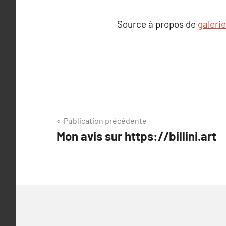
Source à propos de
galeri
Navigation
Publication précédente
Mon avis sur https://billini.art
de
l’article