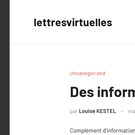
Aller
au
lettresvirtuelles
contenu
Uncategorized
Des infor
par
Louise KESTEL
ma
Complément d’information