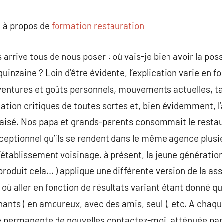
commentaire
 à propos de
formation restauration
 arrive tous de nous poser : où vais-je bien avoir la poss
 quinzaine ? Loin d’être évidente, l’explication varie en 
aventures et goûts personnels, mouvements actuelles, t
tion critiques de toutes sortes et, bien évidemment, l’
us aisé. Nos papa et grands-parents consommait le resta
exceptionnel qu’ils se rendent dans le même agence plusi
établissement voisinage. à présent, la jeune génération,
produit cela… ) applique une différente version de la assi
 où aller en fonction de résultats variant étant donné q
ants ( en amoureux, avec des amis, seul ), etc. A chaqu
e permanente de nouvelles contactez-moi, atténuée par l