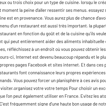
ux ou trois choix pour un type de cuisine. lorsqu le cré
t moment la peine d’aller ressentir ses menus. essayez s
ine est en provenance. Vous aurez plus de chance d’avoir
 menu d’un restaurant est aussi très important. la plupa
taurant en fonction du goût et de la cuisine qu’ils veul
nt qui peut entièrement aider des aliments inhabituelle e
es, réfléchissez à un endroit où vous pouvez obtenir l
jours-ci, Internet est devenu beaucoup répandu et le p
 propres pages Facebook et sites internet. Et dans ces p
estaurants font connaissance leurs propres expériences 
ands. Vous pouvez forcer un planisphère à ces avis pour
isiter.organisez votre votre temps Pour choisir un excel
ue l’on peut également utiliser en France. Evitez les at
 C’est fréquemment signe d’une haute bon usage de notr