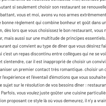
utant si seulement choisir son restaurant se renouvell
battant, vous et moi, avons vu nos armes extrêmement
ne bonne règlement qui combine bonheur et goût dans un
on, dès lors que vous choisissez le bon restaurant, vou
r, mais aussi sur une multitude de principes essentiels
aurant qui convient au type de dîner que vous désirez fair
i c’est un repas discontinu entre collègues qui ne se voi
’entendre, car il est inapproprié de choisir un convivia
ganiser un premier contact très romantique. choisir un c
r l’expérience et l’éventail d’émotions que vous souhaiter
sujet sur le résolution de vos besoins dîner : restauran
Parfois, vous voulez juste goûter une cuisine particulière
ion proposant ce style là où vous demeurez, il n’y a vra