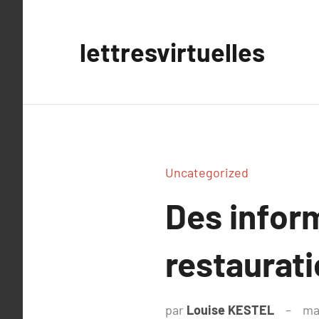
Aller
au
lettresvirtuelles
contenu
Uncategorized
Des infor
restaurat
par
Louise KESTEL
ma