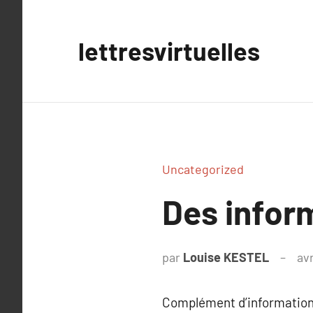
Aller
au
lettresvirtuelles
contenu
Uncategorized
Des infor
par
Louise KESTEL
avr
Complément d’information