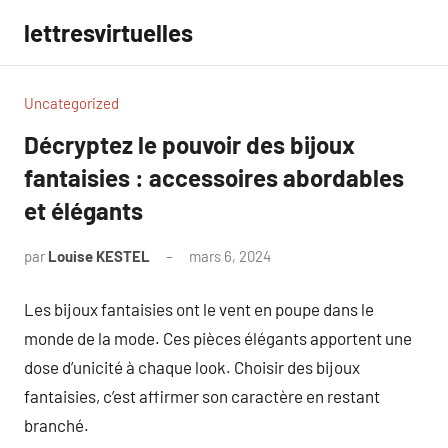
Aller
lettresvirtuelles
au
contenu
Uncategorized
Décryptez le pouvoir des bijoux
fantaisies : accessoires abordables
et élégants
par
Louise KESTEL
mars 6, 2024
Aucun
commentaire
Les bijoux fantaisies ont le vent en poupe dans le
monde de la mode. Ces pièces élégants apportent une
dose d’unicité à chaque look. Choisir des bijoux
fantaisies, c’est affirmer son caractère en restant
branché.