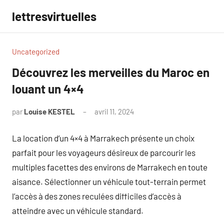
Aller
lettresvirtuelles
au
contenu
Uncategorized
Découvrez les merveilles du Maroc en
louant un 4×4
par
Louise KESTEL
avril 11, 2024
Aucun
commentaire
La location d’un 4×4 à Marrakech présente un choix
parfait pour les voyageurs désireux de parcourir les
multiples facettes des environs de Marrakech en toute
aisance. Sélectionner un véhicule tout-terrain permet
l’accès à des zones reculées difficiles d’accès à
atteindre avec un véhicule standard.