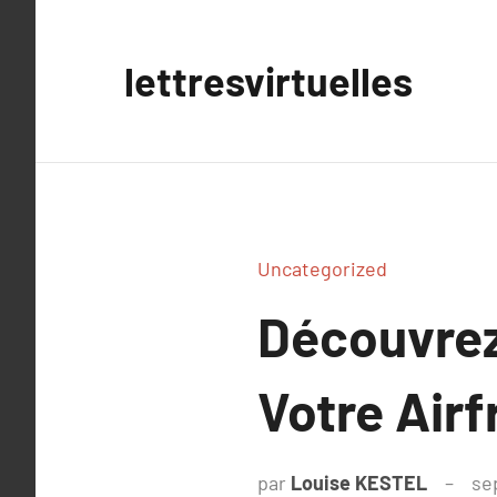
Aller
au
lettresvirtuelles
contenu
Uncategorized
Découvrez
Votre Airf
par
Louise KESTEL
se