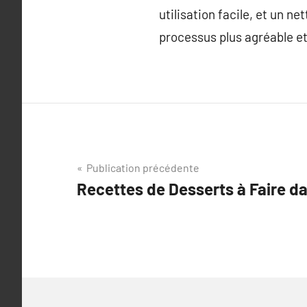
utilisation facile, et un n
processus plus agréable et
Navigation
Publication précédente
Recettes de Desserts à Faire da
de
l’article