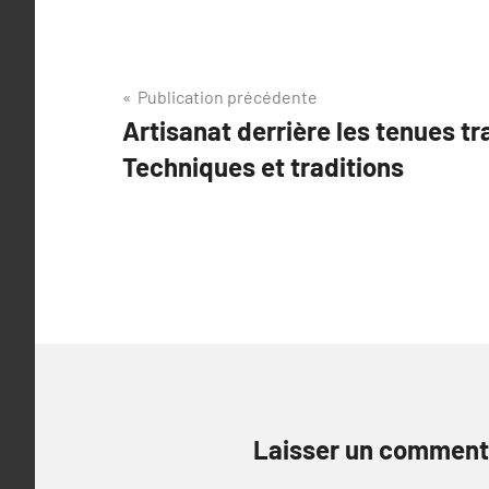
Navigation
Publication précédente
Artisanat derrière les tenues tr
de
Techniques et traditions
l’article
Laisser un comment