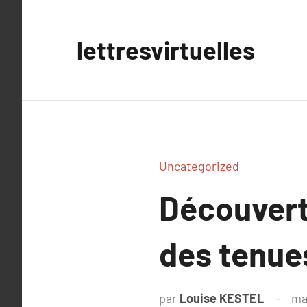
Aller
au
lettresvirtuelles
contenu
Uncategorized
Découverte
des tenues
par
Louise KESTEL
ma