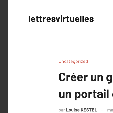
Aller
au
lettresvirtuelles
contenu
Uncategorized
Créer un g
un portail
par
Louise KESTEL
ma