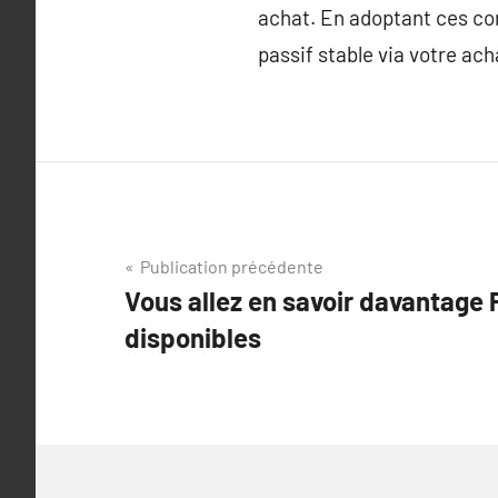
achat. En adoptant ces co
passif stable via votre ach
Navigation
Publication précédente
Vous allez en savoir davantage P
de
disponibles
l’article