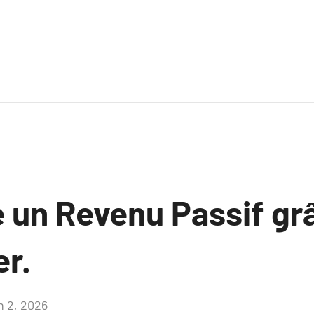
e un Revenu Passif gr
er.
n 2, 2026
Aucun