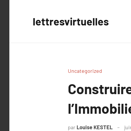
Aller
au
lettresvirtuelles
contenu
Uncategorized
Construir
l’Immobili
par
Louise KESTEL
jui