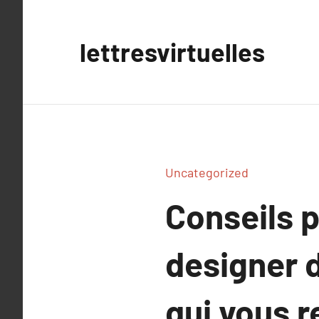
Aller
au
lettresvirtuelles
contenu
Uncategorized
Conseils p
designer 
qui vous 