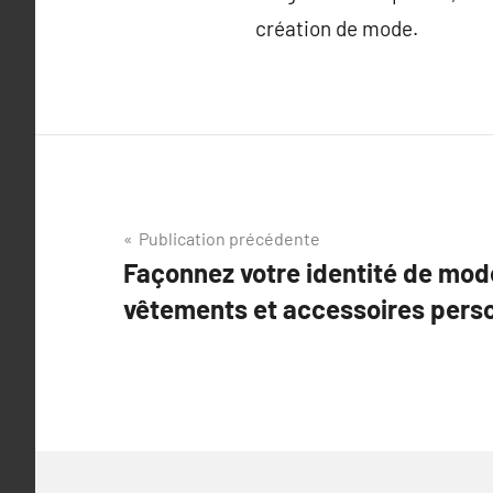
création de mode.
Navigation
Publication précédente
Façonnez votre identité de mod
de
vêtements et accessoires pers
l’article