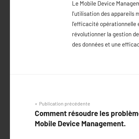
Le Mobile Device Managemen
l’utilisation des appareils 
l’efficacité opérationnel
révolutionner la gestion d
des données et une efficac
Navigation
Publication précédente
Comment résoudre les problème
de
Mobile Device Management.
l’article