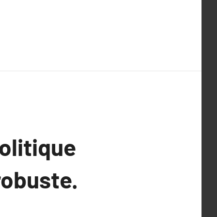
olitique
robuste.