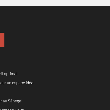
il optimal
our un espace idéal
er au Sénégal
u rendez-vous