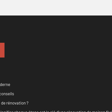
oderne
conseils
 de rénovation ?
anifier chaque étape est la clé d’une rénovation de maison fluid