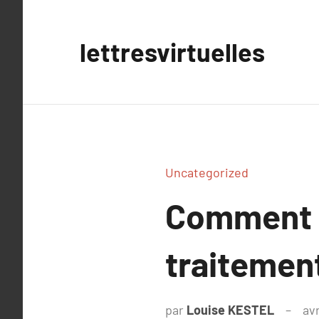
Aller
au
lettresvirtuelles
contenu
Uncategorized
Comment u
traitement
par
Louise KESTEL
avr