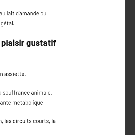
au lait d’amande ou
égétal.
plaisir gustatif
n assiette.
la souffrance animale,
 santé métabolique.
 les circuits courts, la