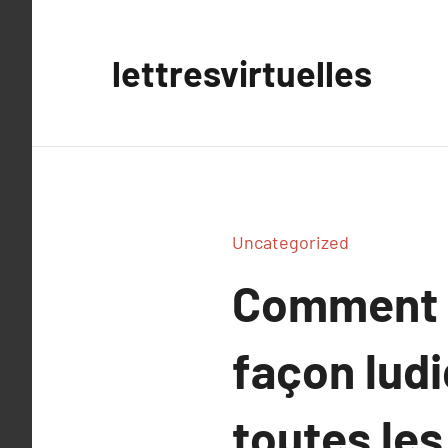
Aller
au
lettresvirtuelles
contenu
Uncategorized
Comment s’
façon ludi
toutes les