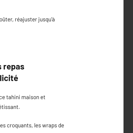
oûter, réajuster jusqu’à
s repas
icité
ce tahini maison et
étissant.
es croquants, les wraps de