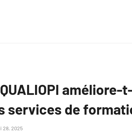
UALIOPI améliore-t-i
s services de format
i 28, 2025
Aucun