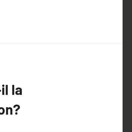
l la
ion?