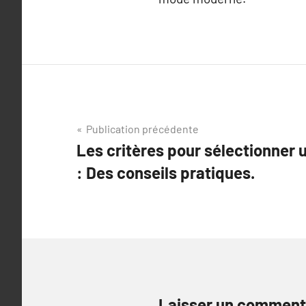
Navigation
Publication précédente
Les critères pour sélectionner u
de
: Des conseils pratiques.
l’article
Laisser un comment