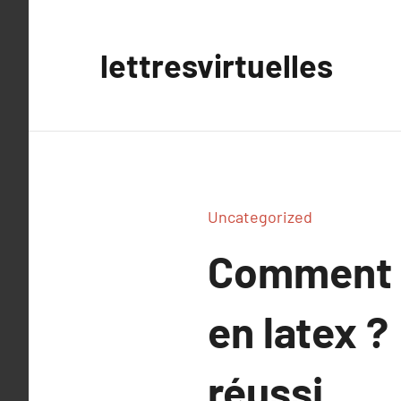
Aller
au
lettresvirtuelles
contenu
Uncategorized
Comment p
en latex ?
réussi.