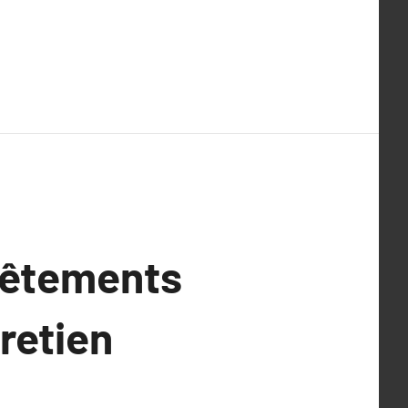
vêtements
tretien