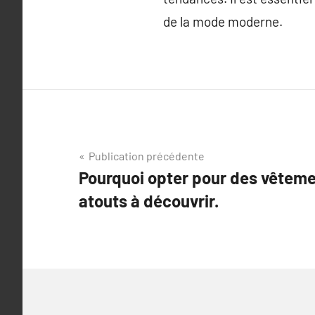
de la mode moderne.
Navigation
Publication précédente
Pourquoi opter pour des vêtemen
de
atouts à découvrir.
l’article