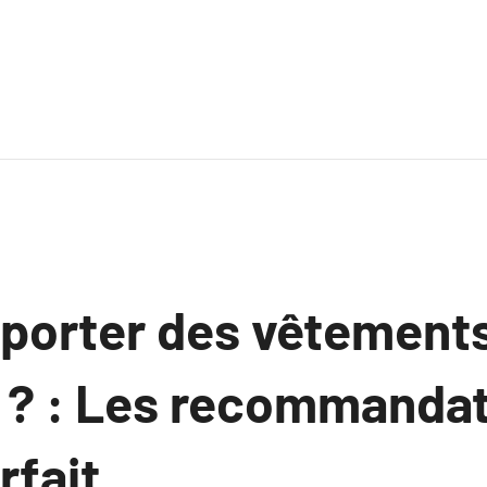
orter des vêtements
e ? : Les recommanda
rfait.