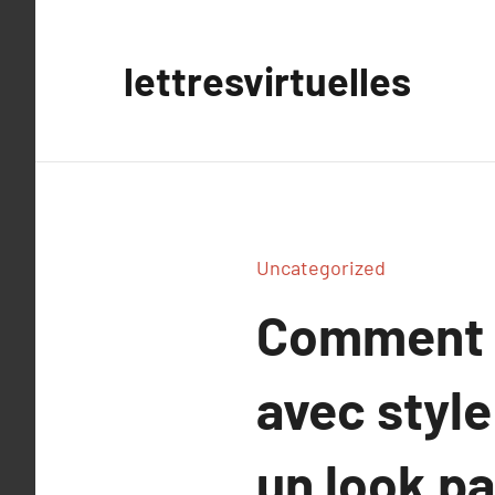
Aller
au
lettresvirtuelles
contenu
Uncategorized
Comment p
avec styl
un look pa