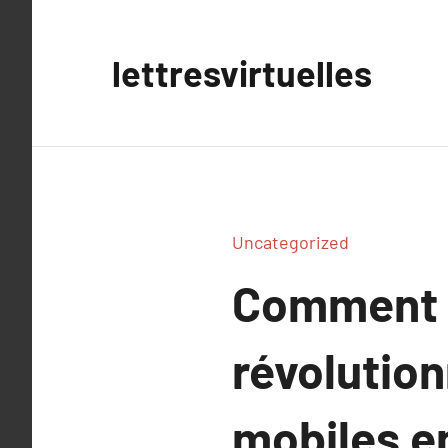
Aller
au
lettresvirtuelles
contenu
Uncategorized
Comment l
révolution
mobiles en