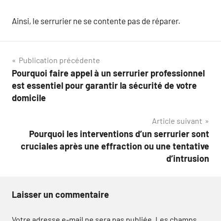
Ainsi, le serrurier ne se contente pas de réparer.
Navigation
Publication précédente
Pourquoi faire appel à un serrurier professionnel
de
est essentiel pour garantir la sécurité de votre
l’article
domicile
Article suivant
Pourquoi les interventions d’un serrurier sont
cruciales après une effraction ou une tentative
d’intrusion
Laisser un commentaire
Votre adresse e-mail ne sera pas publiée.
Les champs