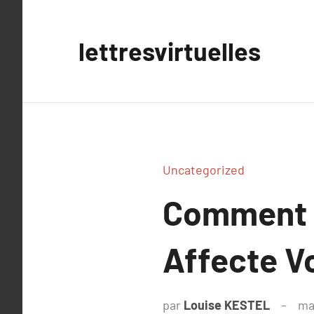
Aller
au
lettresvirtuelles
contenu
Uncategorized
Comment l
Affecte V
par
Louise KESTEL
ma