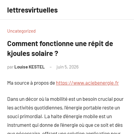
Aller
lettresvirtuelles
au
contenu
Uncategorized
Comment fonctionne une répit de
kjoules solaire ?
par
Louise KESTEL
juin 5, 2026
Aucun
commentaire
Ma source à propos de
https://www.aciebenergie.fr
Dans un décor où la mobilité est un besoin crucial pour
les activités quotidiennes, l’énergie portable reste un
souci primordial. La halte d’énergie mobile est un
instrument qui donne de l’énergie où que ce soit et dès
que nécessaire, offrant une solution application pour