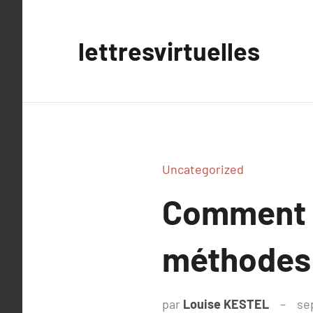
Aller
au
lettresvirtuelles
contenu
Uncategorized
Comment d
méthodes 
par
Louise KESTEL
se