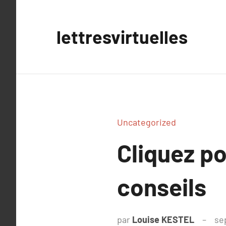
Aller
au
lettresvirtuelles
contenu
Uncategorized
Cliquez po
conseils
par
Louise KESTEL
se