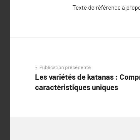
Texte de référence à prop
Navigation
Publication précédente
Les variétés de katanas : Comp
de
caractéristiques uniques
l’article