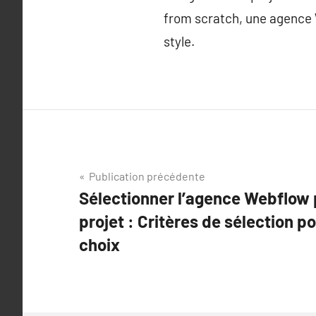
from scratch, une agence W
style.
Navigation
Publication précédente
Sélectionner l’agence Webflow 
de
projet : Critères de sélection po
l’article
choix