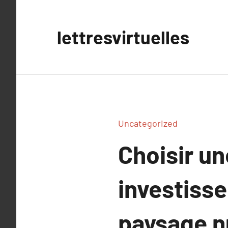
Aller
au
lettresvirtuelles
contenu
Uncategorized
Choisir u
investiss
paysage 