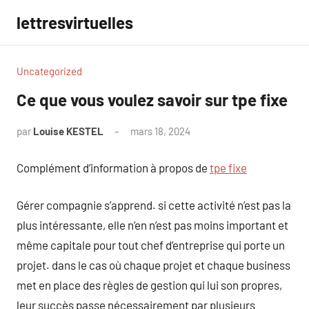
Aller
lettresvirtuelles
au
contenu
Uncategorized
Ce que vous voulez savoir sur tpe fixe
par
Louise KESTEL
mars 18, 2024
Aucun
commentaire
Complément d’information à propos de
tpe fixe
Gérer compagnie s’apprend. si cette activité n’est pas la
plus intéressante, elle n’en n’est pas moins important et
même capitale pour tout chef d’entreprise qui porte un
projet. dans le cas où chaque projet et chaque business
met en place des règles de gestion qui lui son propres,
leur succès passe nécessairement par plusieurs