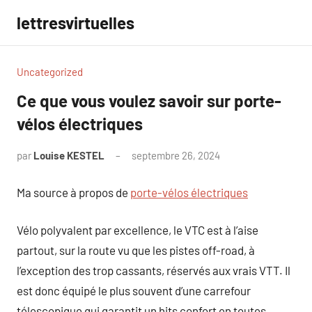
Aller
lettresvirtuelles
au
contenu
Uncategorized
Ce que vous voulez savoir sur porte-
vélos électriques
par
Louise KESTEL
septembre 26, 2024
Aucun
commentaire
Ma source à propos de
porte-vélos électriques
Vélo polyvalent par excellence, le VTC est à l’aise
partout, sur la route vu que les pistes off-road, à
l’exception des trop cassants, réservés aux vrais VTT. Il
est donc équipé le plus souvent d’une carrefour
télescopique qui garantit un hits confort en toutes