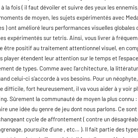
la fois ( il faut dévoiler et suivre des yeux les ennemis,
0 moments de moyen, les sujets expérimentés avec Meda
 ) ont amélioré leurs performances visuelles globales 
es expérimentés sur tetris. Ainsi, vous livrer à fréque
 être positif au traitement attentionnel visuel, en comple
les player étendent leur attention sur le temps et l’espac
ment de types. Comme avec l’architecture, la littérature
uand celui-ci s’accorde à vos besoins. Pour un néophyte, 
 difficile, fort heureusement, il va vous aider à y voir p
ng. Sûrement la communauté de moyen la plus connu : i
aire une idée du genre de jeu dont nous parlons. Ce so
 changeant cycle de affrontement ( contre un désagréabl
grenage, poursuite d’une , etc… ). Il fait partie des typ