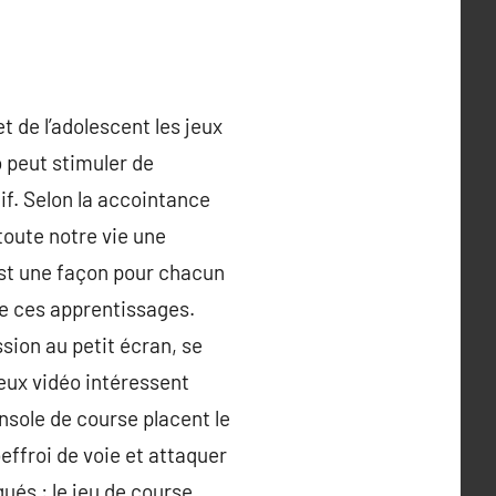
t de l’adolescent les jeux
o peut stimuler de
f. Selon la accointance
 toute notre vie une
st une façon pour chacun
 de ces apprentissages.
sion au petit écran, se
eux vidéo intéressent
nsole de course placent le
effroi de voie et attaquer
gués : le jeu de course