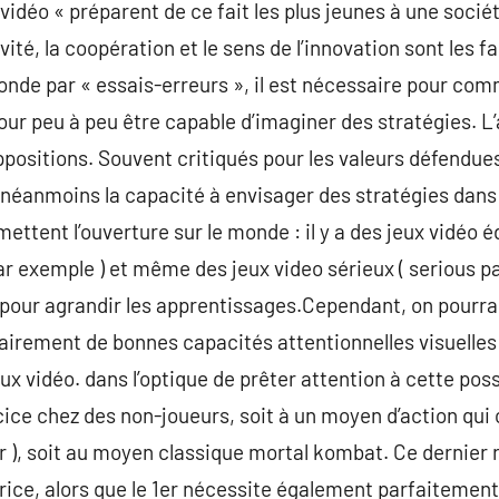
vidéo « préparent de ce fait les plus jeunes à une sociét
ivité, la coopération et le sens de l’innovation sont les f
onde par « essais-erreurs », il est nécessaire pour co
our peu à peu être capable d’imaginer des stratégies. L’
positions. Souvent critiqués pour les valeurs défendues,
néanmoins la capacité à envisager des stratégies dan
ettent l’ouverture sur le monde : il y a des jeux vidéo é
r exemple ) et même des jeux video sérieux ( serious par
s pour agrandir les apprentissages.Cependant, on pourra
airement de bonnes capacités attentionnelles visuelles
ux vidéo. dans l’optique de prêter attention à cette possi
ercice chez des non-joueurs, soit à un moyen d’action qui
r ), soit au moyen classique mortal kombat. Ce dernie
ce, alors que le 1er nécessite également parfaitement 