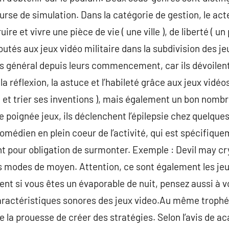
rse de simulation. Dans la catégorie de gestion, le acte
re et vivre une pièce de vie ( une ville ), de liberté ( un 
utés aux jeux vidéo militaire dans la subdivision des je
vis général depuis leurs commencement, car ils dévoile
 réflexion, la astuce et l’habileté grâce aux jeux vidéo
 et trier ses inventions ), mais également un bon nombr
ne poignée jeux, ils déclenchent l’épilepsie chez quelques
comédien en plein coeur de l’activité, qui est spécifiq
nt pour obligation de surmonter. Exemple : Devil may cr
es modes de moyen. Attention, ce sont également les jeu
t si vous êtes un évaporable de nuit, pensez aussi à v
aractéristiques sonores des jeux video.Au même trophée
e la prouesse de créer des stratégies. Selon l’avis de 