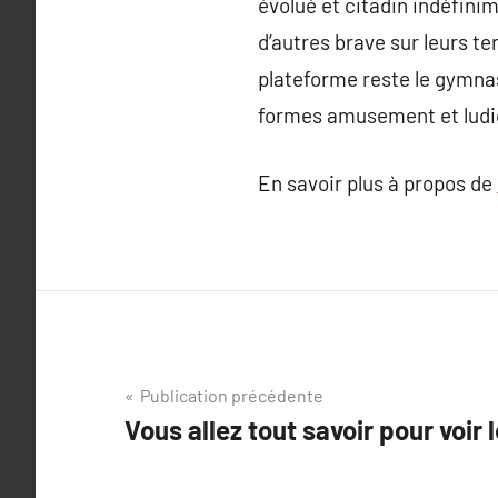
évolué et citadin indéfinim
d’autres brave sur leurs te
plateforme reste le gymnas
formes amusement et ludiqu
En savoir plus à propos de
Navigation
Publication précédente
Vous allez tout savoir pour voir l
de
l’article