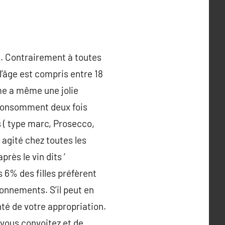
. Contrairement à toutes
l’âge est compris entre 18
ime a même une jolie
s consomment deux fois
s ( type marc, Prosecco,
agité chez toutes les
près le vin dits ‘
s 6% des filles préfèrent
onnements. S’il peut en
nté de votre appropriation.
 vous convoitez et de