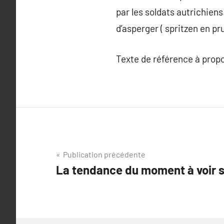
par les soldats autrichiens.
d’asperger ( spritzen en prus
Texte de référence à prop
Navigation
Publication précédente
La tendance du moment à voir s
de
l’article