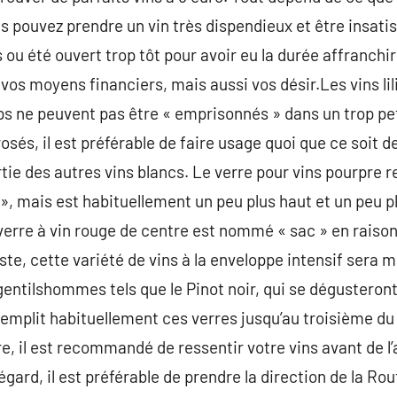
ous pouvez prendre un vin très dispendieux et être insatis
 ou été ouvert trop tôt pour avoir eu la durée affranchir
à vos moyens financiers, mais aussi vos désir.Les vins lil
s ne peuvent pas être « emprisonnés » dans un trop peti
rosés, il est préférable de faire usage quoi que ce soit d
rtie des autres vins blancs. Le verre pour vins pourpre 
 », mais est habituellement un peu plus haut et un peu p
verre à vin rouge de centre est nommé « sac » en raiso
te, cette variété de vins à la enveloppe intensif sera m
 gentilshommes tels que le Pinot noir, qui se dégusteron
 remplit habituellement ces verres jusqu’au troisième
faire, il est recommandé de ressentir votre vins avant de 
 égard, il est préférable de prendre la direction de la Ro