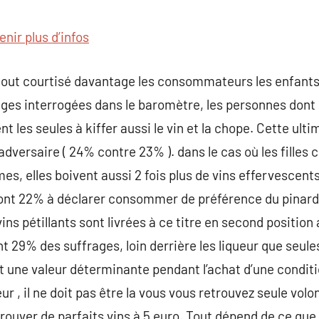
commentaire
enir plus d’infos
tout courtisé davantage les consommateurs les enfants
’âges interrogées dans le baromètre, les personnes dont 
t les seules à kiffer aussi le vin et la chope. Cette ult
adversaire ( 24% contre 23% ). dans le cas où les fille
s, elles boivent aussi 2 fois plus de vins effervescent
sont 22% à déclarer consommer de préférence du pinard 
ns pétillants sont livrées à ce titre en second position a
nt 29% des suffrages, loin derrière les liqueur que seule
 une valeur déterminante pendant l’achat d’une conditi
r , il ne doit pas être la vous vous retrouvez seule volo
 trouver de parfaits vins à 5 euro. Tout dépend de ce que