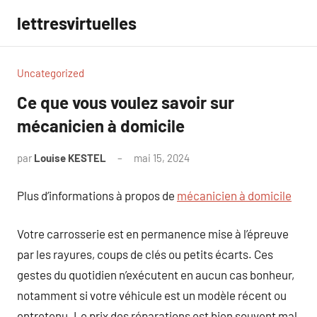
Aller
lettresvirtuelles
au
contenu
Uncategorized
Ce que vous voulez savoir sur
mécanicien à domicile
par
Louise KESTEL
mai 15, 2024
Aucun
commentaire
Plus d’informations à propos de
mécanicien à domicile
Votre carrosserie est en permanence mise à l’épreuve
par les rayures, coups de clés ou petits écarts. Ces
gestes du quotidien n’exécutent en aucun cas bonheur,
notamment si votre véhicule est un modèle récent ou
entretenu. Le prix des réparations est bien souvent mal