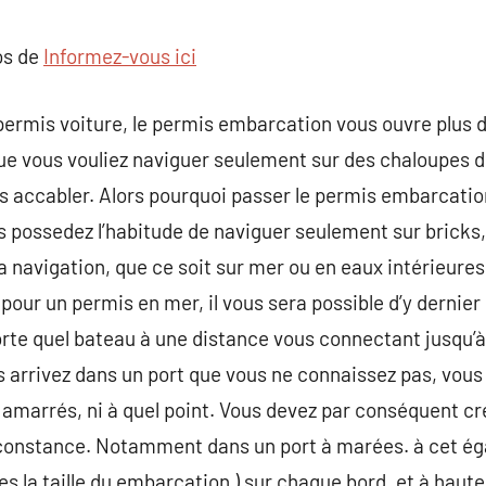
commentaire
os de
Informez-vous ici
permis voiture, le permis embarcation vous ouvre plus de
que vous vouliez naviguer seulement sur des chaloupes 
 accabler. Alors pourquoi passer le permis embarcation 
 possedez l’habitude de naviguer seulement sur bricks,
la navigation, que ce soit sur mer ou en eaux intérieure
pour un permis en mer, il vous sera possible d’y dernier
orte quel bateau à une distance vous connectant jusqu’à 
arrivez dans un port que vous ne connaissez pas, vous 
 amarrés, ni à quel point. Vous devez par conséquent c
rconstance. Notamment dans un port à marées. à cet éga
 les la taille du embarcation ) sur chaque bord, et à haut