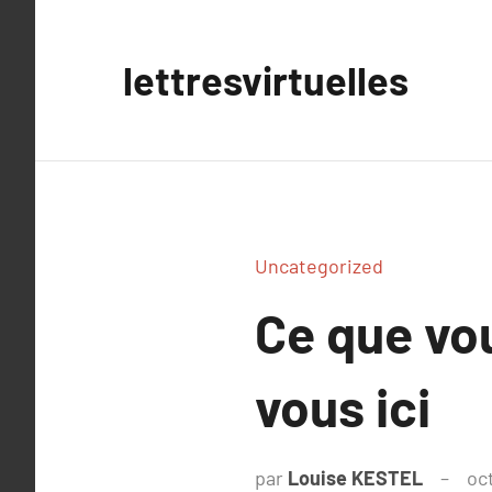
Aller
au
lettresvirtuelles
contenu
Uncategorized
Ce que vou
vous ici
par
Louise KESTEL
oc