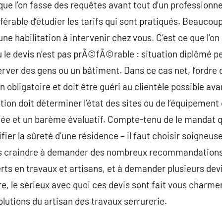
, que l’on fasse des requêtes avant tout d’un professionne
référable d’étudier les tarifs qui sont pratiqués. Beaucou
ne habilitation à intervenir chez vous. C’est ce que l’on
ù le devis n’est pas prÃ©fÃ©rable : situation diplômé p
server des gens ou un bâtiment. Dans ce cas net, l’ordre
non obligatoire et doit être guéri au clientèle possible 
ration doit déterminer l’état des sites ou de l’équipement
ncée et un barème évaluatif. Compte-tenu de le mandat q
fier la sûreté d’une résidence – il faut choisir soigneus
 pas craindre à demander des nombreux recommandations, 
erts en travaux et artisans, et à demander plusieurs dev
re, le sérieux avec quoi ces devis sont fait vous charm
solutions du artisan des travaux serrurerie.