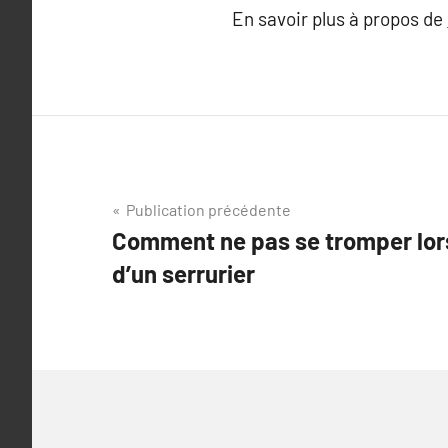
En savoir plus à propos de
Navigation
Publication précédente
Comment ne pas se tromper lors
de
d’un serrurier
l’article