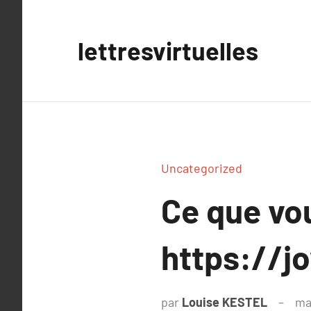
Aller
au
lettresvirtuelles
contenu
Uncategorized
Ce que vou
https://j
par
Louise KESTEL
ma