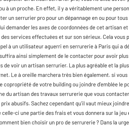
ou à un proche. En effet, il y a véritablement une pers
citer un serrurier pro pour un dépannage en ou pour tous
à lui demander les axes de coordonnées de cet artisan e
é des services effectuées et sur son sérieux. Cela vous p
el à un utilisateur aguerri en serrurerie à Paris qui a d
 suffira ainsi simplement de le contacter pour avoir plu
 de voir un artisan serrurier. La plus agréable et la plu
ernet. Le à oreille marchera très bien également. si vou
de copropriété de votre building ou joindre d’emblée le 
 du artisan des travaux serrurerie que vous contactere
 prix abusifs. Sachez cependant qu’il vaut mieux joindre
ue celle-ci une partie des frais et vous donnera sur la je
omment bien choisir un pro de serrurerie ? Dans la urgenc