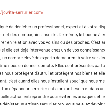
commentaire
//jowita-serrurier.com/
pliqué de dénicher un professionnel, expert et à votre d
ternet des compagnies insolite. De même, le bouche à
ntrer en relation avec vos voisins ou des proches. C’est a
si elle est déjà intervenue chez un de vos connaissance
aix, un nombre élevé de experts demeurent à votre servic
ême nous en donner compte. Elles sont présentes partou
les nous protègent d’autrui et protègent nos biens et el
ant, c’est quand elles nous installent souci que nous m
n d’un dépanneur serrurier est alors un besoin et dans une
uelle action entreprendre pour éviter les arnaques et l
e dépister un artisan serrurier pro, vous ne allez devoir 