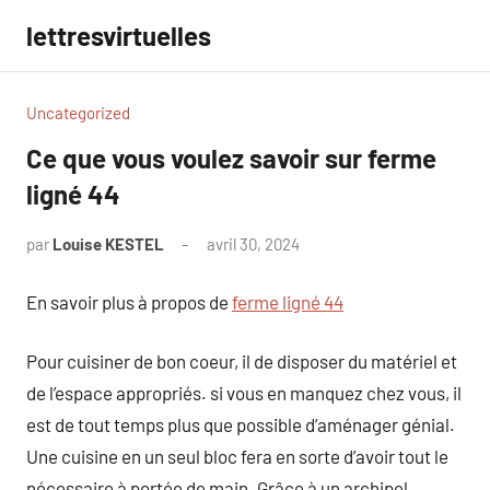
Aller
lettresvirtuelles
au
contenu
Uncategorized
Ce que vous voulez savoir sur ferme
ligné 44
par
Louise KESTEL
avril 30, 2024
Aucun
commentaire
En savoir plus à propos de
ferme ligné 44
Pour cuisiner de bon coeur, il de disposer du matériel et
de l’espace appropriés. si vous en manquez chez vous, il
est de tout temps plus que possible d’aménager génial.
Une cuisine en un seul bloc fera en sorte d’avoir tout le
nécessaire à portée de main. Grâce à un archipel