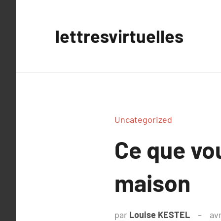
Aller
au
lettresvirtuelles
contenu
Uncategorized
Ce que vou
maison
par
Louise KESTEL
avr