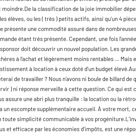
 moindre.De la classification de la joie immobilier dépe
s élèves, ou les ( très ) petits actifs, ainsi qu’un 4 pièce
ce présente une commodité assuré dans de nombreuses vi
emande étant très présente. Cependant, une fois l’année
e sponsor doit découvrir un nouvel population. Les grand
 chères à l’achat et légèrement moins rentables … Mais e
tissement à location à ceux doté d’un budget élevé.Aur
êterai de travailler ? Nous n’avons ni boule de billard de 
vir ) ni réponse merveille à cette question. Ce qui est 
 assure une abri plus tranquille : la location ou la rétr
a un escompte supplémentaire accueil. À votre mort, c
en toute simplicité communicable à vos progéniture.L’i
çus et efficace par les économies d’impôts, est une ré