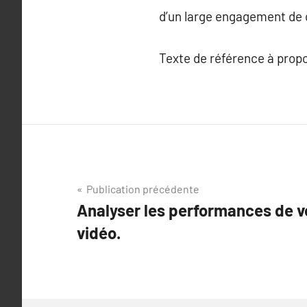
d’un large engagement de 
Texte de référence à prop
Navigation
Publication précédente
Analyser les performances de v
de
vidéo.
l’article